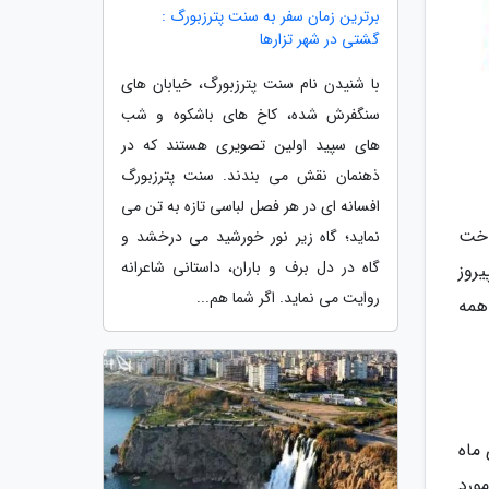
برترین زمان سفر به سنت پترزبورگ :
گشتی در شهر تزارها
با شنیدن نام سنت پترزبورگ، خیابان های
سنگفرش شده، کاخ های باشکوه و شب
های سپید اولین تصویری هستند که در
ذهنمان نقش می بندند. سنت پترزبورگ
افسانه ای در هر فصل لباسی تازه به تن می
اخت
نماید؛ گاه زیر نور خورشید می درخشد و
گاه در دل برف و باران، داستانی شاعرانه
روز
روایت می نماید. اگر شما هم...
همه
شناخته میشود، همه ساله به مدت یک ماه از 26 دسامبر یعنی 5 دی ماه
ورد