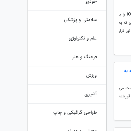
خودرو
شرکت اپل در رویداد توسعه دهندگان 2026 جزئیات کامل سازگاری سیستم عامل iOS 27 را با
سلامتی و پزشکی
 که به
ز قرار
علم و تکنولوژی
فرهنگ و هنر
 به
ورزش
یست می
آشپزی
قورباغه
طراحی گرافیکی و چاپ
معماری و عمران