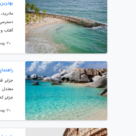
بهترین
مادرید،
دسترسی 
آفتاب و 
20 بهمن 1404
راهنمای
جزایر ق
معتدل و
جزایر که
20 بهمن 1404