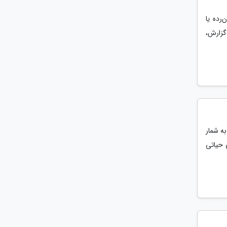
رده یا
 گزارش،
ه شمار
 حیاتی