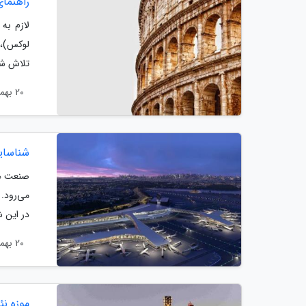
راهنمای
لازم به
لوکس)، ز
تلاش شده
20 بهمن 1404
شناسایی
صنعت هو
می‌رود.
در این ش
20 بهمن 1404
موزه نئ