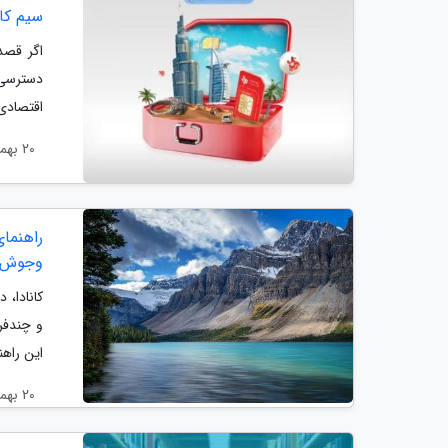
سیم کار
اگر قصد 
دسترسی 
اقتصادی 
20 بهمن 1404
راهنمای
وجوش
کانادا، 
و چندفر
این راهن
20 بهمن 1404