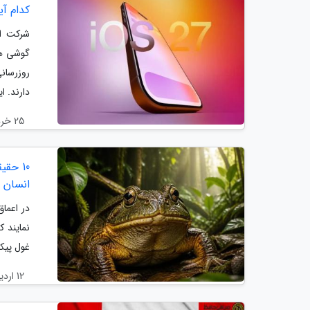
کدام آیفون ها OS 27
گوشی ها
روزرسان
دارند. ای
25 خرداد 1405
10 حق
انسان
در اعما
نمایند ک
غول پیک
12 اردیبهشت 1405