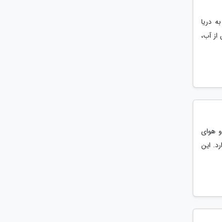
ه دریا
از آب،
و هوای
د. این