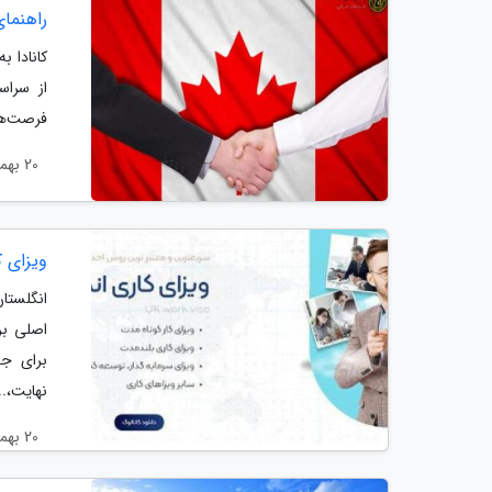
راهنمای
کانادا ب
از سراس
فرصت‌های
20 بهمن 1404
ویزای ک
انگلستا
اصلی بر
برای جذ
نهایت،..
20 بهمن 1404