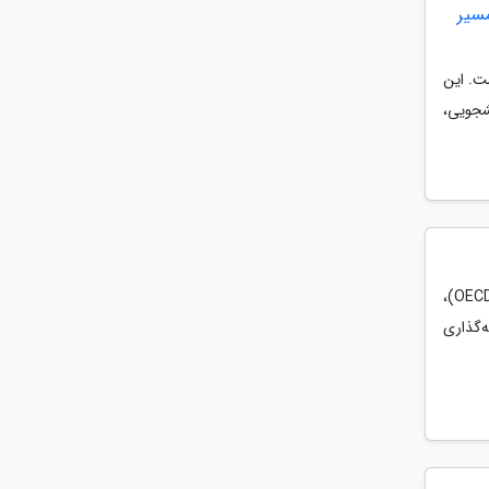
مسیر
ست. این
شجویی،
کانادا، به عنوان یکی از اعضای برجسته گروه G7 و سازمان همکاری و توسعه اقتصادی (OECD)،
ه‌گذاری