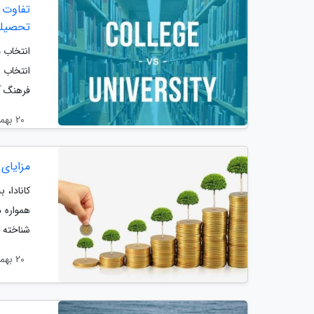
تفاوت ه
تحصیل
انتخاب م
انتخاب 
فرهنگ آ
20 بهمن 1404
مزایای
همواره د
شناخته م
20 بهمن 1404