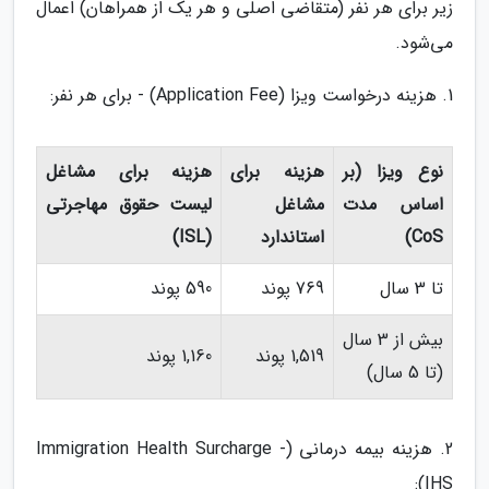
زیر برای هر نفر (متقاضی اصلی و هر یک از همراهان) اعمال
می‌شود.
1. هزینه درخواست ویزا (Application Fee) - برای هر نفر:
نوع ویزا (بر
هزینه برای
هزینه برای مشاغل
اساس مدت
مشاغل
لیست حقوق مهاجرتی
CoS)
استاندارد
(ISL)
تا 3 سال
769 پوند
590 پوند
بیش از 3 سال
1,519 پوند
1,160 پوند
(تا 5 سال)
2. هزینه بیمه درمانی (Immigration Health Surcharge -
IHS):