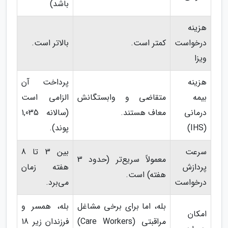
باشد)
هزینه
درخواست
کمتر است.
بالاتر است.
ویزا
هزینه
پرداخت آن
بیمه
متقاضی و وابستگانش
الزامی است
درمانی
معاف هستند.
(سالانه 1,035
(IHS)
پوند).
سرعت
بین 3 تا 8
معمولاً سریع‌تر (حدود 3
پردازش
هفته زمان
هفته) است.
درخواست
می‌برد.
بله، اما برای برخی مشاغل
بله، همسر و
امکان
مراقبتی (Care Workers)
فرزندان زیر 18