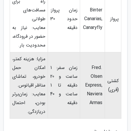
راه برای
Binter
زمان پرواز:
مسافت‌های
پرواز
Canarias,
حدود 30
طولانی.
Canaryfly
دقیقه
معایب: نیاز به
حضور در فرودگاه،
محدودیت بار.
مزایا: هزینه کمتر،
Fred.
زمان سفر: 1
امکان حمل
Olsen
ساعت و 20
خودرو، تماشای
کشتی
Express,
دقیقه تا 1
مناظر اقیانوس.
(فری)
Naviera
ساعت و 40
معایب: زمان‌برتر
Armas
دقیقه
بودن، احتمال
دریازدگی.