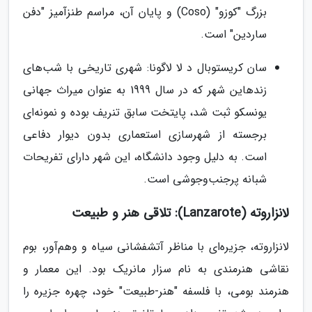
بزرگ "کوزو" (Coso) و پایان آن، مراسم طنزآمیز "دفن
ساردین" است.
سان کریستوبال د لا لاگونا: شهری تاریخی با شب‌های
زندهاین شهر که در سال 1999 به عنوان میراث جهانی
یونسکو ثبت شد، پایتخت سابق تنریف بوده و نمونه‌ای
برجسته از شهرسازی استعماری بدون دیوار دفاعی
است. به دلیل وجود دانشگاه، این شهر دارای تفریحات
شبانه پرجنب‌وجوشی است.
لانزاروته (Lanzarote): تلاقی هنر و طبیعت
لانزاروته، جزیره‌ای با مناظر آتشفشانی سیاه و وهم‌آور، بوم
نقاشی هنرمندی به نام سزار مانریک بود. این معمار و
هنرمند بومی، با فلسفه "هنر-طبیعت" خود، چهره جزیره را