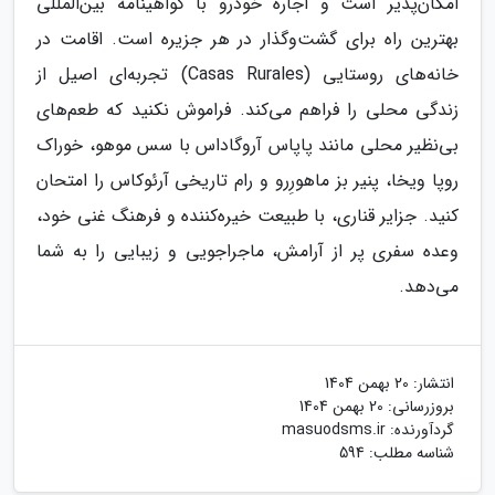
امکان‌پذیر است و اجاره خودرو با گواهینامه بین‌المللی
بهترین راه برای گشت‌وگذار در هر جزیره است. اقامت در
خانه‌های روستایی (Casas Rurales) تجربه‌ای اصیل از
زندگی محلی را فراهم می‌کند. فراموش نکنید که طعم‌های
بی‌نظیر محلی مانند پاپاس آروگاداس با سس موهو، خوراک
روپا ویخا، پنیر بز ماهورِرو و رام تاریخی آرئوکاس را امتحان
کنید. جزایر قناری، با طبیعت خیره‌کننده و فرهنگ غنی خود،
وعده سفری پر از آرامش، ماجراجویی و زیبایی را به شما
می‌دهد.
انتشار:
20 بهمن 1404
بروزرسانی:
20 بهمن 1404
گردآورنده:
masuodsms.ir
شناسه مطلب: 594