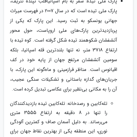
پارک ملی تیده: سفر به بام اسپانیاقلب تپنده تنریف،
پارک ملی تیده است که در سال 2007 در فهرست میراث
جهانی یونسکو به ثبت رسید. این پارک که یکی از
پربازدیدترین پارک‌های ملی اروپاست، حول محور
آتشفشان شکوهمند تیده شکل گرفته است. کوه تیده با
ارتفاع 3718 متر، نه تنها بلندترین قله اسپانیا، بلکه
سومین آتشفشان مرتفع جهان از پایه خود در کف
اقیانوس است. مناظر فرازمینی و ماه‌گونه این پارک، با
جریان‌های گدازه باستانی و تشکیلات سنگی عجیب،
آن را به مکانی بی‌نظیر برای عکاسی تبدیل کرده است.
تله‌کابین و رصدخانه: تله‌کابین تیده بازدیدکنندگان
را تنها در 8 دقیقه به ارتفاع 3555 متری
می‌رساند. به دلیل آسمان صاف و کمترین آلودگی
نوری، این منطقه یکی از بهترین نقاط جهان برای