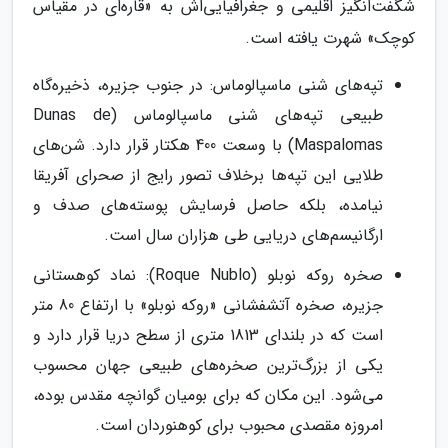
شگفت‌انگیز اقلیمی و جغرافیایی‌اش به «قاره‌ای در مقیاس
کوچک» شهرت یافته است.
تپه‌های شنی ماسپالوماس: در جنوب جزیره، ذخیره‌گاه
طبیعی تپه‌های شنی ماسپالوماس (Dunas de
Maspalomas) با وسعت 400 هکتار قرار دارد. شن‌های
طلایی این تپه‌ها برخلاف تصور رایج از صحرای آفریقا
نیامده، بلکه حاصل فرسایش پوسته‌های صدف و
ارگانیسم‌های دریایی طی هزاران سال است.
صخره روکه نوبلو (Roque Nublo): نماد کوهستانی
جزیره، صخره آتشفشانی «روکه نوبلو» با ارتفاع 80 متر
است که در بلندای 1813 متری از سطح دریا قرار دارد و
یکی از بزرگ‌ترین صخره‌های طبیعی جهان محسوب
می‌شود. این مکان که برای بومیان گوانچه مقدس بوده،
امروزه مقصدی محبوب برای کوهنوردان است.