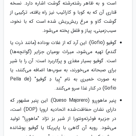
است و به ظاهر رشته‌رشته گوشت اشاره دارد. نسخه
قناری آن که به کوبا و کارائیب نیز راه یافته، ترکیبی از
گوشت گاو و مرغ ریش‌ریش شده است که با نخود،
سیب‌زمینی، پیاز و فلفل پخته می‌شود.
گوفیو (Gofio): این آرد که از غلات بوداده (مانند ذرت یا
گندم) تهیه می‌شود، میراث بومیان جزایر (گوانچه‌ها)
است. گوفیو بسیار مغذی و پرکاربرد است: آن را با شیر
برای صبحانه می‌خورند، به سوپ‌ها اضافه می‌کنند، یا
به صورت خمیری به نام "پِیا دِ گوفیو" (Pella de
Gofio) در کنار غذا سرو می‌کنند.
پنیر ماهورِرو (Queso Majorero): این پنیر مشهور که
دارای نشان حفاظت‌شده اتحادیه اروپا (DOP) است،
در جزیره فوئرته‌ونتورا از شیر بز نژاد "ماهورِرا" تولید
می‌شود. رویه آن گاهی با پاپریکا یا گوفیو پوشانده