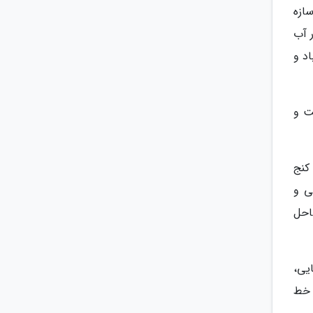
ازه
ر آب
د و
ت و
کنج
ی و
احل
یی،
ر خط