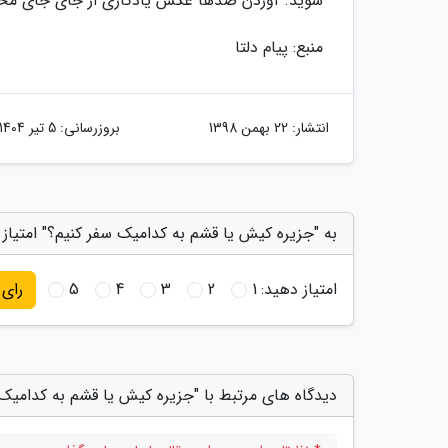
شوید. آوردن صدها عکس یادگاری از جای جای مخت
منبع: پیام دلتا
انتشار:
22 بهمن 1398
بروزرسانی:
5 تیر 1404
به "جزیره کیش یا قشم به کدامیک سفر کنیم؟" امتیاز
امتیاز دهید:
1
2
3
4
5
رای
دیدگاه های مرتبط با "جزیره کیش یا قشم به کدامیک 