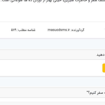
لف سفر و خاطرات شیرین، خیلی بهتر از آوردن ده ها سوغاتی است.
گردآورنده:
masuodsms.ir
شناسه مطلب: 579
 دهید
سفر کنیم؟"