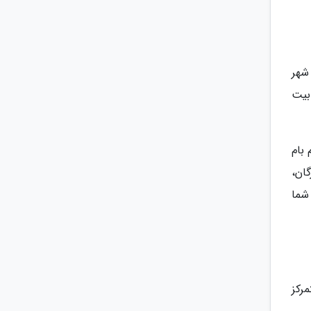
شهر
بیت
 بام
گان،
شما
رکز