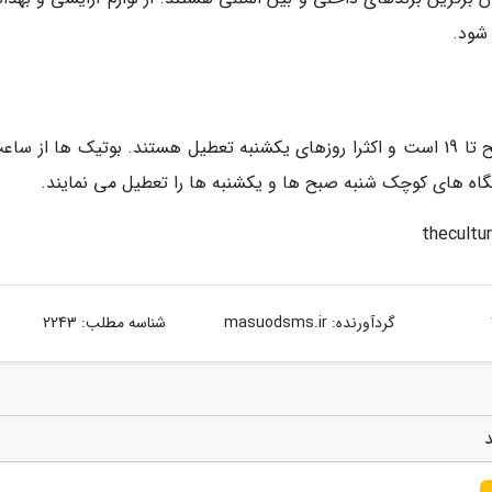
 شود.
گردآورنده:
masuodsms.ir
شناسه مطلب: 2243
د