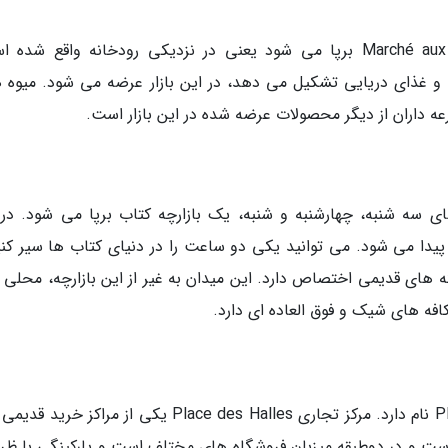
شنبه صبح ها این بازارچه در میدان Marché aux Poissons برپا می شود یعنی در نزدیکی رودخانه واقع ش
 و غذای دریایی تشکیل می دهد، در این بازار عرضه می شود. میوه ه
عه داران از دیگر محصولات عرضه شده در این بازار است.
Hallebard و میدان Kléber در روزهای سه شنبه، چهارشنبه و شنبه، یک بازارچه کتاب برپا می شود. د
تاب پیدا می شود. می توانید یکی دو ساعت را در دنیای کتاب ها سیر کن
 های قدیمی اختصاص دارد. این میدان به غیر از این بازارچه، محلی ب
فه های شیک و فوق العاده ای دارد.
مهم ترین مرکز خرید استراسبورگ Place des Halles نام دارد. مرکز تجاری Place des Halles یکی از مراکز
 1979 پایه گذاری شده است و در دوطبقه میزبان فروشگاه های مختلف است و پارکینگی با 