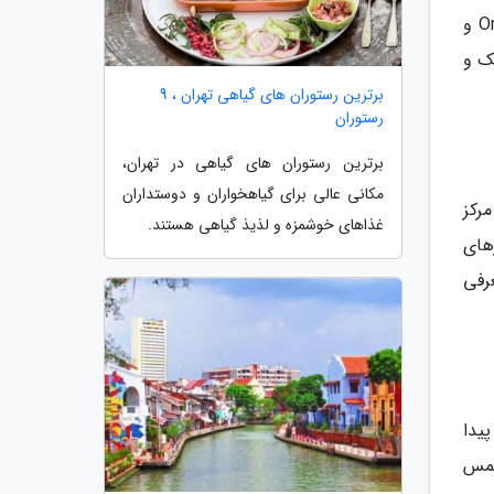
بیشتر فروشگاه های مد، محصولات چرمی، زیورآلات و رستوران ها و کافه های عالی شهر در اطراف خیابان های Orfèvres و
یک و
برترین رستوران های گیاهی تهران ، 9
رستوران
برترین رستوران های گیاهی در تهران،
مکانی عالی برای گیاهخواران و دوستداران
رکز
غذاهای خوشمزه و لذیذ گیاهی هستند.
های
عرفی
یدا
کریسمس