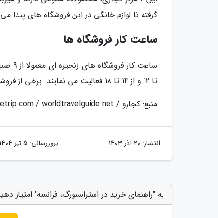
گرفته تا لوازم خانگی در این فروشگاه های پیدا می
ساعت کار فروشگاه ها
تا 12 و از 14 تا 18 فعالیت می نمایند. برخی از فروشگاه های کوچک شنبه صبح ها و یکشنبه ها را تعطیل می نمایند.
منبع: کجارو / theculturetrip.com / worldtravelguide.net
انتشار:
20 آذر 1403
بروزرسانی:
5 تیر 1404
به "راهنمای خرید در استراسبورگ، فرانسه" امتیاز دهی