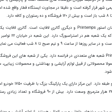
قدیمی شهر قرار گرفته است و دقیقا در مجاورت ایستگاه قطار واقع شده 
دو دپارتمان استور اصلی استراسبورگ، یکی دپارتمان استور Printemps و دیگری گالری لافایت است. گالری لافا
مجموعه فروشگاه های زنجیره ای در فرانسه است که یک شعبه هم در استراسبور
اعت 9 و نیم صبح تا 8 شب فعالیت می نماید.
فروشگاه های زنجیره ای یا دپارتمان استور Printemps شعبه های متعددی در فرانسه دارد. یکی از شعبه های این فروش
لا محصولاتی از قبیل لوازم آرایشی و بهداشتی و محصولات زیبایی، 
شود.
مرکز خرید Rivetoile در سال 2008 افتتاح شده و دو طبقه دارد. این مرکز دارای یک پ
این مجموعه جزو مراکز خرید نسبتا تازه است و 23 هزار مترمربع وسعت دارد. بیش از 90 فروشگاه و تعداد
زبان برترین برندهای داخلی و بین المللی هستند. از لوازم آرایشی و بهد