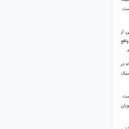
است.
یت یکی از
گ دارد. این شعبه در خیابان 22 نوامبر واقع
گاه در
سبک
ارکینگ بزرگ با ظرفیت 1750 خودرو است.
 زیادی رستوران
اشتی