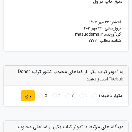
منبع: تاپ تراول
انتشار:
22 مهر 1403
بروزرسانی:
22 مهر 1403
گردآورنده:
masuodsms.ir
شناسه مطلب: 2203
به "دونر کباب یکی از غذاهای محبوب کشور ترکیه Doner
kebab" امتیاز دهید
امتیاز دهید:
1
2
3
4
5
رای
دیدگاه های مرتبط با "دونر کباب یکی از غذاهای محبوب