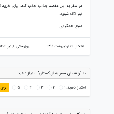
تور آگاه شوید.
منبع: همگردی
انتشار:
26 اردیبهشت 1399
بروزرسانی:
8 تیر 1404
به "راهنمای سفر به ازبکستان" امتیاز دهید
امتیاز دهید:
1
2
3
4
5
رای