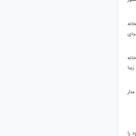
انه
ردی
 دریاچه خوارزم بوده و علت شهرت آن، شهر جذاب و دیدنی خیوه می باشد که در حدود 250 خانه
زیبا
منار
 را