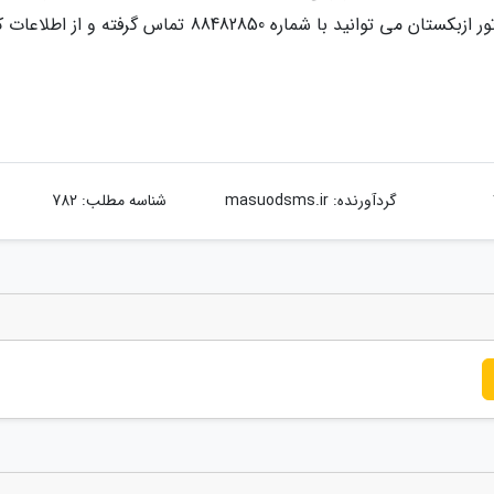
در سفر به این مقصد جذاب جذب کند. برای خرید تور ازبکستان می توانید با شماره 88482850 تماس گرفته و 
گردآورنده:
masuodsms.ir
شناسه مطلب: 782