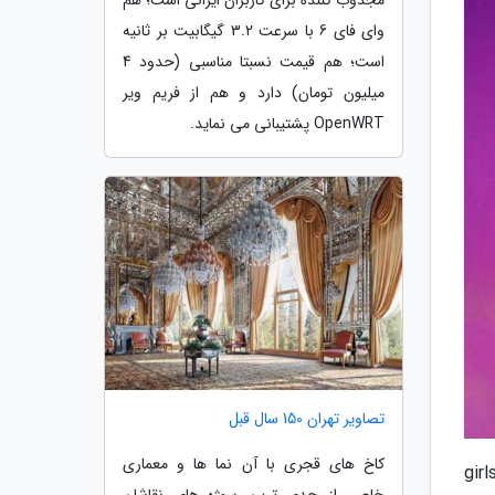
وای فای 6 با سرعت 3.2 گیگابیت بر ثانیه
است؛ هم قیمت نسبتا مناسبی (حدود 4
میلیون تومان) دارد و هم از فریم ویر
OpenWRT پشتیبانی می نماید.
تصاویر تهران 150 سال قبل
کاخ های قجری با آن نما ها و معماری
متن کامل و ترجمه آهنگ girls like me