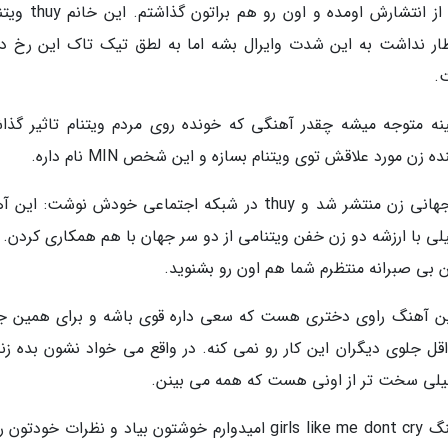
dont cry رو آماده کردم که یک ریمیکس هم بعد از انتشارش او
girls like me dont cr اصلا انتظار نداشت به این شدت وایرال بشه اما به لطق تیک تاک این رخ 
.
ینه متوجه میشه چقدر آهنگی که خونده روی مردم ویتنام تاثیر گذاش
 مورد علاقش توی ویتنام بسازه و این شخص MIN نام داره.
ریمیکس girls like me dont cry همزمان با روز جهانی زن منتشر شد و thuy در شبکه اجتماعی خودش نوشت:
 بی صبرانه منتظرم شما هم اون رو بشنوید.
girls like me do چیه؟ توی این آهنگ راوی دختری هست که سعی داره قوی باشه و برای همین
قل جلوی دیگران این کار رو نمی کنه. در واقع می خواد نشون بده زن
یلی سخت تر از اونی هست که همه می بینن.
بسیار خب دیگه بریم سراغ متن کامل و ترجمه آهنگ girls like me dont cry امیدوارم خوشتون بیاد و نظرات خو