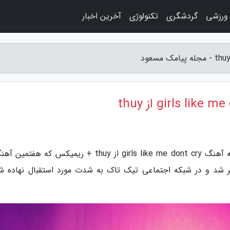
 ورزشی
گردشگری
تکنولوژی
آخرین اخبار
به گزارش مجله پیامک مسعود، متن کامل و ترجمه آهنگ girls like me dont cry از thuy + ریمیکس که ه
 همین نام هست و در سال 2023 منتشر شد و در شبکه اجتماعی تیک تاک به شدت مورد استقبال نهاده