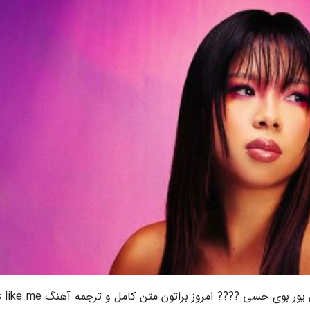
سلام خبرنگاران ی های عزیز حالتون چطوره؟ ایتس یور بوی حسی ???? امروز براتون 