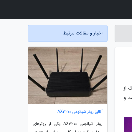
اخبار و مقالات مرتبط
فتمین آهنگ از
 شد و
آنالیز روتر شیائومی AX3200
روتر شیائومی AX3200 یکی از روترهای
مجذوب کننده برای کاربران ایرانی است؛ هم