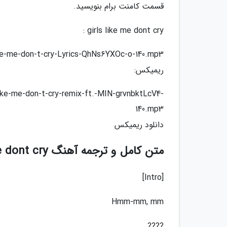
قسمت کامنت برام بنویسید.
girls like me dont cry :
like-me-don-t-cry-Lyrics-QhNs6YXOc-o-140.mp3
ریمیکس:
like-me-don-t-cry-remix-ft.-MIN-grvnbktLcV4-
140.mp3
دانلود ریمیکس
متن کامل و ترجمه آهنگ girls like me dont cry :
[Intro]
Hmm-mm, mm
????