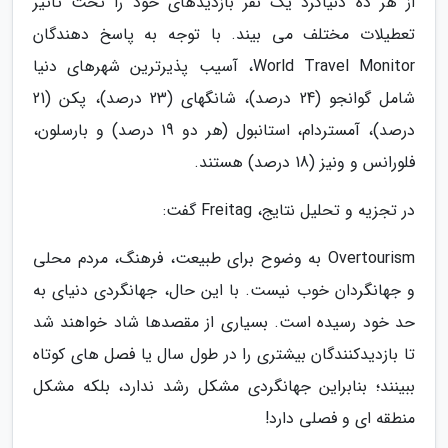
از هر ده دنیاگرد یک نفر بازدیدهای خود را تحت تأثیر
تعطیلات مختلف می بیند. با توجه به پاسخ دهندگان
World Travel Monitor، آسیب پذیرترین شهرهای دنیا
شامل گوانجو (24 درصد)، شانگهای (23 درصد)، پکن (21
درصد)، آمستردام، استانبول (هر دو 19 درصد) و بارسلون،
فلورانس و ونیز (18 درصد) هستند.
در تجزیه و تحلیل نتایج، Freitag گفت:
Overtourism به وضوح برای طبیعت، فرهنگ، مردم محلی
و جهانگردان خوب نیست. با این حال، جهانگردی دنیای به
حد خود رسیده است. بسیاری از مقصدها شاد خواهند شد
تا بازدیدکنندگان بیشتری را در طول سال یا فصل های کوتاه
ببینند؛ بنابراین جهانگردی مشکل رشد ندارد، بلکه مشکل
منطقه ای و فصلی دارد!