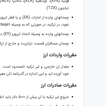
ترابزون (TZX).
نمود، در ترکیه، در صورتی که به وسیله Atlasjet هواپیمایی (KK) اداره می گردد.
چمدانهای وارده به وسیله اتحاد ایرویز (EY) در ترکیه چک میگردد.
چمدان مسافران قسمت ترانزیت و خارج از ترک
مقررات واردات ارز
مقدار ارز خارجی و لیر ترکیه نامحدود است. ام
خود آورده اید و این اندازه در گذرنامه تان مع
مقررات صادرات ارز
خروج لیر ترکیه یا ارز بیش از 5000 دلار باید اعلام گردد.