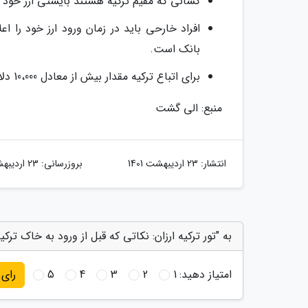
کسانی که مقیم ترکیه هستند بایستی ارز خود را
افراد خارحی باید در زمان ورود ارز خود را ا
بانک است.
برای اتباع ترکیه مقدار بیش از معادل 10،000 دلار باید اعلام گردد.
منبع: الی گشت
انتشار:
23 اردیبهشت 1401
بروزرسانی:
23 اردیبهشت 1401
به "تور ترکیه ارزان: نکاتی که قبل از ورود به خاک ترکیه
امتیاز دهید:
1
2
3
4
5
رای