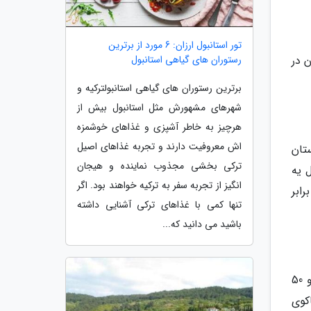
تور استانبول ارزان: 6 مورد از برترین
رستوران های گیاهی استانبول
 در
برترین رستوران های گیاهی استانبولترکیه و
شهرهای مشهورش مثل استانبول بیش از
هرچیز به خاطر آشپزی و غذاهای خوشمزه
اش معروفیت دارند و تجربه غذاهای اصیل
ستان
ترکی بخشی مجذوب نماینده و هیجان
 یه
انگیز از تجربه سفر به ترکیه خواهند بود. اگر
رابر
تنها کمی با غذاهای ترکی آشنایی داشته
باشید می دانید که...
توتون و تنباکو برای مسافران 18 سال و بالاتر 200 نخ سیگار و 5 سیگاریلوس است که هر یک نباید بیش از 3 باشد و 50
 پایپ تنباکو و یا 200 گرم از تنباکوی