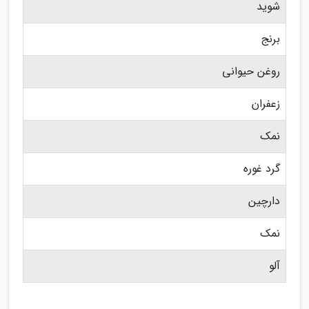
شوید
برنج
روغن حیوانی
زعفران
نمک
گرد غوره
دارچین
نمک
آلو