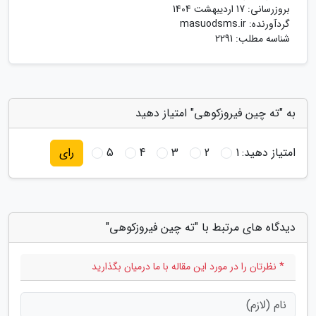
بروزرسانی:
17 اردیبهشت 1404
گردآورنده:
masuodsms.ir
شناسه مطلب: 2291
به "ته چین فیروزکوهی" امتیاز دهید
امتیاز دهید:
1
2
3
4
5
رای
دیدگاه های مرتبط با "ته چین فیروزکوهی"
* نظرتان را در مورد این مقاله با ما درمیان بگذارید