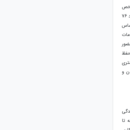
اخص
کل بهبود یافته است: در پنج سال اخیر میانگین نمره سکونت پذیری شهرهای مورد آنالیز با افزایشی 5/ 0 واحدی به حدود 76
ساس
دمات
جاری، به رده 131 دنیا شد. حضور
حفظ
تری
ن و
دگی
 تا
اری