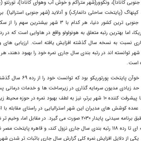
 جنوبی کانادا)، ونکوور(شهر متراکم و خوش آب وهوای کانادا)، تورنتو (
کپنهاگ (پایتخت ساحلی دانمارک) و آدلاید (شهر جنوبی استرالیا). بر 
اساس کانادا، شمالی ترین کشور دنیا، و استرالیا، جنوبی ترین کشور دنیا، هر کدام با 3 شهر بیشترین سه
ری نسبت به نسخه سال گذشته افزایش یافته است. ارزیابی های و
طلاعات اکونومیست از 140 شهر نشان می دهد 27 شهر توانسته اند در رتبه بندی سال جاری نمره خود را بهبود دهند، 
بزرگ ترین پیشرفت سال جاری مربوط به شهر سن خوآن پایتخت پورتوریکو بود که توانست
د را تا حد زیادی مدیون سرمایه گذاری در زیرساخت ها و خدمات درمانی پ
توفان ایرما و ماریا در سال 2017 است. سیدنی، تنها پیشرفت کننده 10 شهر برتر، نیز به لطف بهبود نمره در حوزه م
. عمده کوشش های مدیران این شهر استرالیایی در راستای مقابله با اث
تغییرات آب وهوایی بوده است، کوشش هایی که طبق برنامه سیدنی پایدار 2030 صورت می گیرد. در مقابل اما، و
آلودگی هوا موجب شد شهر دهلی نو با سقوط 6پله ای تا رده 118 رتبه بندی سال جاری نزول کند، و قاهره پایتخت مص
ی سال جاری رسید. یکی از دلایل افزایش نمره کلی گزارش سال جاری باثبات تر شدن شه