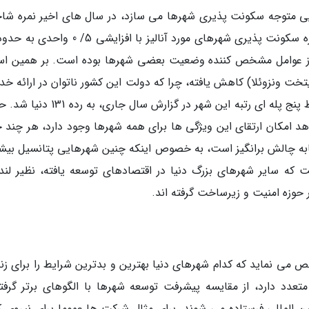
وایی متوجه سکونت پذیری شهرها می سازد، در سال های اخیر نمره ش
 از عوامل مشخص کننده وضعیت بعضی شهرها بوده است. بر همین ا
ر کاراکاس (پایتخت ونزوئلا) کاهش یافته، چرا که دولت این کشور ناتوان در ارائه خ
اولیه به شهروندان خود بوده است. این باعث سقوط پنج پله ای رتبه این شهر در گزارش سال 
د امکان ارتقای این ویژگی ها برای همه شهرها وجود دارد، هر چند 
ابه چالش برانگیز است، به خصوص اینکه چنین شهرهایی پتانسیل بیش
ت که سایر شهرهای بزرگ دنیا در اقتصادهای توسعه یافته، نظیر لند
ر حوزه امنیت و زیرساخت گرفته اند.
ی نماید که کدام شهرهای دنیا بهترین و بدترین شرایط را برای زن
تعدد دارد، از مقایسه پیشرفت توسعه شهرها با الگوهای برتر گرفته
المللی فرستاده می شوند. برای مثال شرکت ها عموما برای نیروی ک