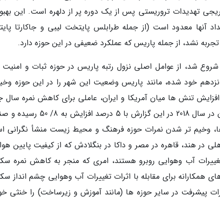
یجی تهدیدات تروریستی پس از یک دوره پر از دلهره است. این بهبود
عداد آنها معدود است (از جمله طرابلس پایتخت لیبی و جاکارتا پای
 تجربه نشد، از جمله پاریس که عملکرد ضعیفی در این حوزه دارد.
ظاهرات ضددولتی جلیقه زردها که از اواخر 2018 شروع شد، از عوامل اصلی نزول رتبه پاریس در حوزه ثبات و امنی
نزدهم خود شده، مانند پاریس وضعیت این شهر را در این حوزه وخیم
فزایش تنش ها میان آمریکا و ایران، عاملی برای کاهش نمره سال ج
تهران در حوزه امنیت و ثبات بوده است. نمره تهران در سال 2018 در این گزارش با 5 درصد ا
ای سایر حوزه ها، وخیم تر شدن نمرات حوزه فرهنگ و محیط زیست منشأ نگرانی 
لی در هند، قاهره در مصر و داکا در بنگلادش که از کیفیت پایین هوا 
غییرات آب وهوایی روبرو هستند، امری که منجر به کاهش نمره سک
 همکارانه برای مقابله با اثرات تغییرات آب وهوایی چشم انداز سک
ثرات پیشرفت در سایر حوزه ها (مانند آموزش و زیرساخت) را خنثی خو