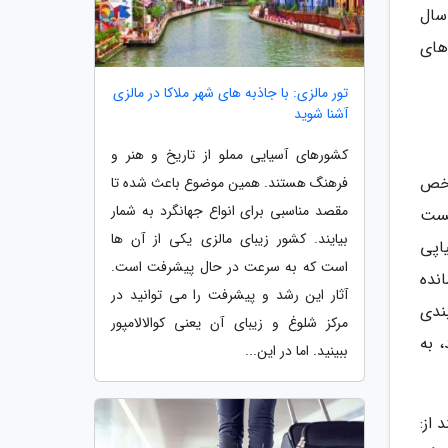
سال
های
تور مالزی: با جاذبه های شهر ملاکا در مالزی
آشنا شوید
کشورهای آسیایی مملو از تاریخ و هنر و
اخص
فرهنگ هستند. همین موضوع باعث شده تا
مقصد مناسبی برای انواع جهانگرد به شمار
10 امتیاز ممکن، توانست
بیایند. کشور زیبای مالزی یکی از آن ها
اپی
است که به سرعت در حال پیشرفت است.
انده
آثار این رشد و پیشرفت را می توانید در
رتبه بندی
مرکز شلوغ و زیبای آن یعنی کوالالامپور
، به
ببینید. اما در این...
 از: