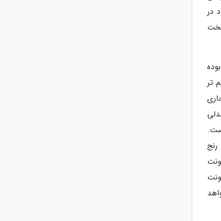
 در
تخت
ت بوده
 تر
اری
فزایش به 8/ 50 رسیده و صندلی
است.
رنج
ونت
ونت
اهد