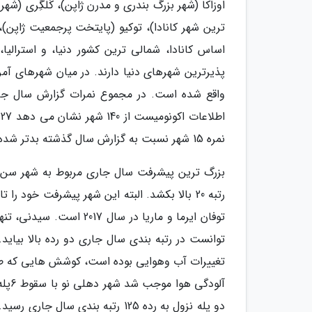
اوزاکا (شهر بزرگ بندری و مدرن ژاپن)، کَلگِری (شهر
ترین شهر کانادا)، توکیو (پایتخت پرجمعیت ژاپن)، 
واقع شده است. در مجموع نمرات گزارش سال جا
ا
نمره 15 شهر نسبت به گزارش سال گذشته بدتر شده است.
رتبه 20 بالا بکشد. البته این شهر پیشرفت خو
توانست در رتبه بندی سال جاری دو رده بالا بیاید
دو پله نزول به رده 125 رتبه بند