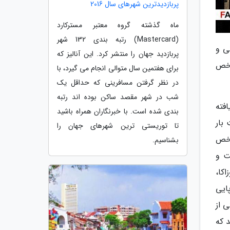
پربازدیدترین شهرهای سال 2016
ماه گذشته گروه معتبر مسترکارد
(Mastercard) رتبه بندی 132 شهر
ی و
پربازدید جهان را منتشر کرد. این آنالیز که
شخص
برای هفتمین سال متوالی انجام می گیرد، با
در نظر گرفتن مسافرینی که حداقل یک
شب در شهر مقصد ساکن بوده اند رتبه
رد. بر اساس یافته
بندی شده است. با خبرنگاران همراه باشید
بار
تا توریستی ترین شهرهای جهان را
، در شاخص
بشناسیم.
هداشت و
کا،
پایی
جاری همگی از
 که