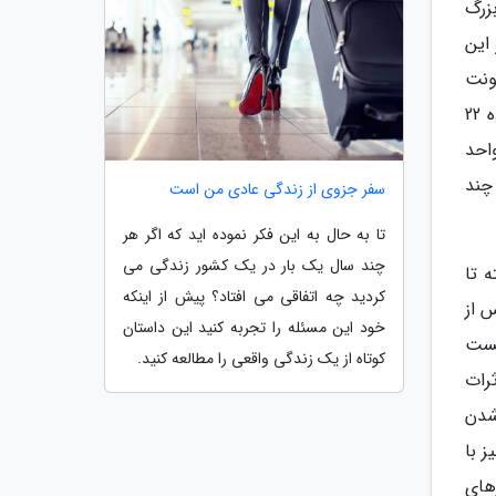
بزرگ
این
م را از سکونت
پذیرترین شهرهای دنیا دارند. در میان شهرهای آمریکا، اما بهترین رتبه متعلق به هونولولو واقع در هاوایی است که در رده 22
احد
هر چند
سفر جزوی از زندگی عادی من است
تا به حال به این فکر نموده اید که اگر هر
چند سال یک بار در یک کشور زندگی می
 خود را از رده 69 سال گذشته تا
کردید چه اتفاقی می افتاد؟ پیش از اینکه
س از
خود این مسئله را تجربه کنید این داستان
حیط زیست
کوتاه از یک زندگی واقعی را مطالعه کنید.
رات
خیم تر شدن
ر نیز با
رهای