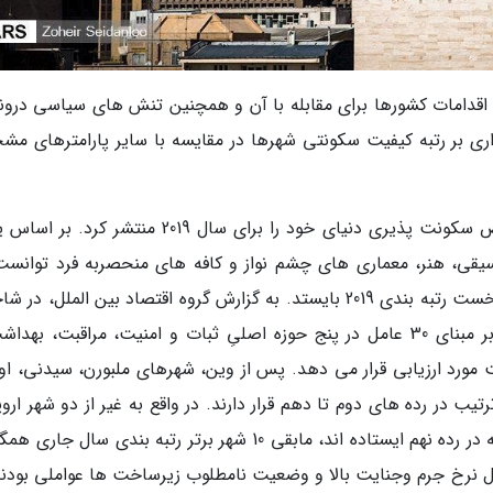
 اقدامات کشورها برای مقابله با آن و همچنین تنش های سیاسی درون
گذاری بر رتبه کیفیت سکونتی شهرها در مقایسه با سایر پارامترهای م
واحد اطلاعات اکونومیست تازه ترین گزارش شاخص سکونت پذیری دنیای خود را برای سال 2019 منتشر ک
قی، هنر، معماری های چشم نواز و کافه های منحصربه فرد توانست 
دیگر به عنوان سکونت پذیرترین شهر دنیا در رده نخست رتبه بندی 2019 بایستد. به گزارش گروه اقتصاد بین الملل
سکونت پذیری دنیای، این واحد 140 شهر دنیا را بر مبنای 30 عامل در پنج حوزه اصلیِ ثبات و امنیت، مراقبت، ب
رد ارزیابی قرار می دهد. پس از وین، شهرهای ملبورن، سیدنی، اوزا
 ترتیب در رده های دوم تا دهم قرار دارند. در واقع به غیر از دو شهر ارو
وین اتریش که در رده نخست و کپنهاگ دانمارک که در رده نهم ایستاده اند، مابقی 10 شهر برتر رتبه بندی سال 
حال نرخ جرم وجنایت بالا و وضعیت نامطلوب زیرساخت ها عواملی بودند