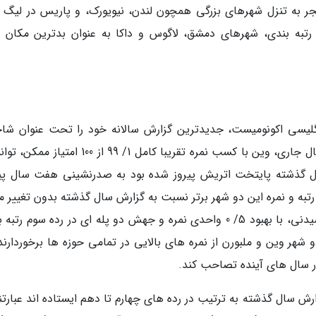
جر به تنزل شهرهای بزرگی همچون لندن، نیویورک، و پاریس در لیگ 
 رتبه بندی، شهرهای دمشق، لاگوس و داکا به عنوان بدترین مکان 
گلیسی اکونومیست، جدیدترین گزارش سالانه خود را تحت عنوان ش
سکونت پذیری دنیای 2019 منتشر کرد. در گزارش سال جاری، وین با کسب نمره تقریبا کامل 1/ 99 از 0
گذشته پایتخت اتریش پیروز شده بود به صدرنشینی هفت سال پی
رتبه و نمره این دو شهر برتر نسبت به گزارش سال گذشته بدون تغییر م
است. پس از این دو شهر، دیگر شهر استرالیایی، سیدنی، با بهبود 5/ 0 واحدی نمره و جهش دو پله ای در رده سوم 
 شهر وین و ملبورن از نمره های بالایی در تمامی حوزه ها برخوردارند
در سال های آینده تصاحب کند.
رش سال گذشته به ترتیب در رده های چهارم تا دهم ایستاده اند عبارتند