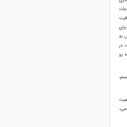
عات
 مراقبت
رای
 به
80 می گیرند به ندرت در
 شدید روبه رو
ریسم،
 کیفیت
می،