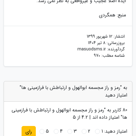
ایده اصلا عجیب و غیرواقعی به نظر نمی رسد.
منبع: همگردی
انتشار:
12 شهریور 1399
بروزرسانی:
8 تیر 1404
گردآورنده:
masuodsms.ir
شناسه مطلب: 970
به "رمز و راز مجسمه ابوالهول و ارتباطش با فرازمینی ها"
امتیاز دهید
80
کاربر به "
رمز و راز مجسمه ابوالهول و ارتباطش با فرازمینی
ها
" امتیاز داده اند |
4.2
از 5
امتیاز دهید:
1
2
3
4
5
رای