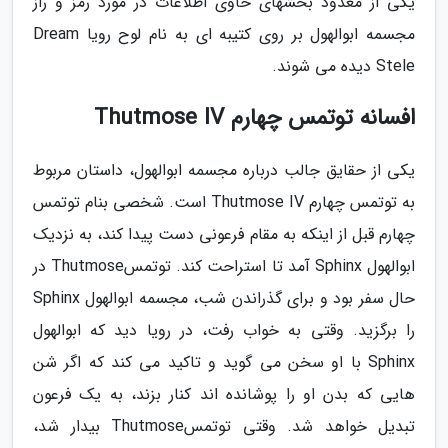
یکی از معدود بخشهای حاوی اطلاعات در مورد رمز و راز
مجسمه ابوالهول بر روی کتیبه ای به نام لوح رویا Dream
Stele دیده می شوند.
افسانه توتمس چهارم Thutmose IV
یکی از حقایق جالب درباره مجسمه ابوالهول، داستان مربوط
به توتمس چهارم Thutmose IV است. شخصی بنام توتمس
چهارم قبل از اینکه به مقام فرعونی دست پیدا کند، به نزدیک
ابوالهول Sphinx آمد تا استراحت کند. توتمسThutmose در
حال سفر بود و برای گذراندن شب، مجسمه ابوالهول Sphinx
را برگزید. وقتی به خواب رفت، در رویا دید که ابوالهول
Sphinx با او سخن می گوید و تاکید می کند که اگر شن
هایی که بدن او را پوشانده اند کنار بزند، به یک فرعون
تبدیل خواهد شد. وقتی توتمسThutmose بیدار شد،