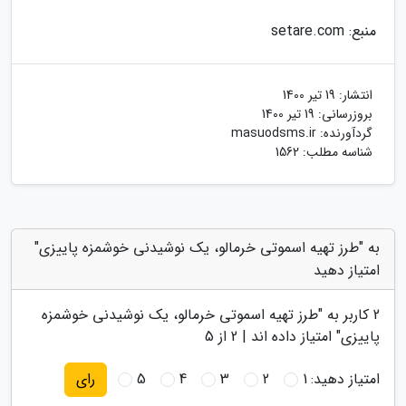
منبع: setare.com
انتشار:
19 تیر 1400
بروزرسانی:
19 تیر 1400
گردآورنده:
masuodsms.ir
شناسه مطلب: 1562
به "طرز تهیه اسموتی خرمالو، یک نوشیدنی خوشمزه پاییزی"
امتیاز دهید
2
کاربر به "
طرز تهیه اسموتی خرمالو، یک نوشیدنی خوشمزه
پاییزی
" امتیاز داده اند |
2
از 5
امتیاز دهید:
1
2
3
4
5
رای