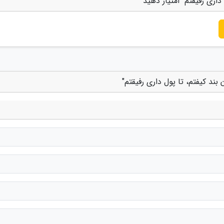
داری رفیقتم" امتیاز دهید
ند کیفتم، تا پول داری رفیقتم"