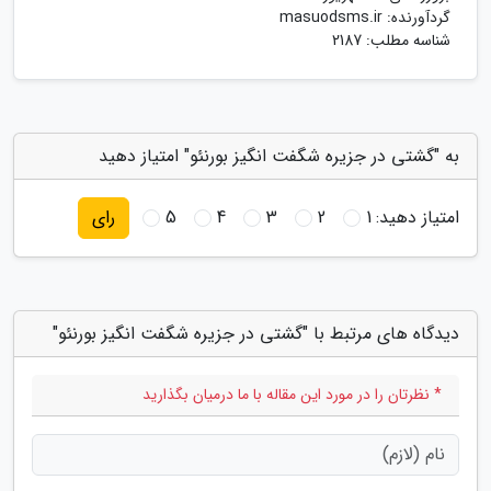
گردآورنده:
masuodsms.ir
شناسه مطلب: 2187
به "گشتی در جزیره شگفت انگیز بورنئو" امتیاز دهید
امتیاز دهید:
1
2
3
4
5
رای
دیدگاه های مرتبط با "گشتی در جزیره شگفت انگیز بورنئو"
* نظرتان را در مورد این مقاله با ما درمیان بگذارید